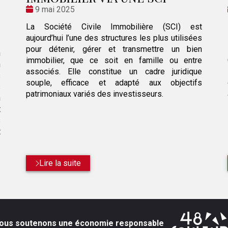
Date
9 mai 2025
:
La Société Civile Immobilière (SCI) est
aujourd’hui l’une des structures les plus utilisées
pour détenir, gérer et transmettre un bien
n
immobilier, que ce soit en famille ou entre
n
associés. Elle constitue un cadre juridique
s
souple, efficace et adapté aux objectifs
s
patrimoniaux variés des investisseurs.
n
t
s
t
Lire la suite
ous soutenons une économie responsable